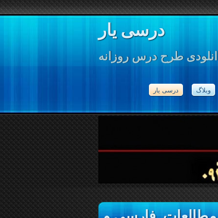
درسی یار
انلودی طرح درس روزانه
وبلاگ
درسی یار
مطالعات, فارسی و