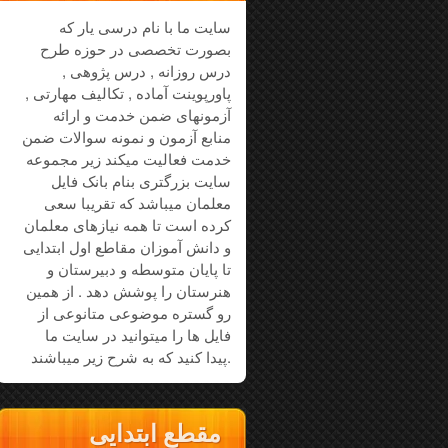
سایت ما با نام درسی یار که
بصورت تخصصی در حوزه طرح
درس روزانه , درس پژوهی ,
پاورپوینت آماده , تکالیف مهارتی ,
آزمونهای ضمن خدمت و ارائه
منابع آزمون و نمونه سوالات ضمن
خدمت فعالیت میکند زیر مجموعه
سایت بزرگتری بنام بانک فایل
معلمان میباشد که تقریبا سعی
کرده است تا همه نیازهای معلمان
و دانش آموزان مقاطع اول ابتدایی
تا پایان متوسطه و دبیرستان و
هنرستان را پوشش دهد . از همین
رو گستره موضوعی متانوعی از
فایل ها را میتوانید در سایت ما
پیدا کنید که به شرح زیر میباشند.
مقطع ابتدایی