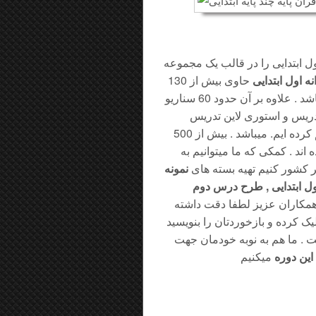
ل ابتدایی را در قالب یک مجموعه
 اول ابتدایی
حاوی بیش از 130
طرح تدریس روزانه دروس پایه اول ابتدایی از همه کتاب ها میباشد . علاوه بر آن حدود 60 سناریو
تدریس و استوری لاین تدریس
دروس پایه اول را همه در یک پکیج برای همکاران گرامی فراهم کرده ایم. میباشد . بیش از 500
اند . کمکی که ما میتوانیم به
کشور کنیم تهیه بسته های
نمونه
 ابتدایی , طرح درس دوم
مکاران عزیز لطفا دقت داشته
 کرده و بازخوردتان را بنویسید
ت . ما هم به نوبه خودمان جهت
این دوره