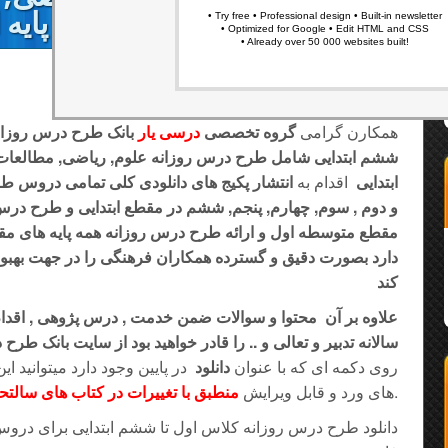
هدیه پایه
مجموعه آموزشی درسی یار
همکارن گرامی
گروه تخصصی
درسی یار
بانک طرح درس روزانه
ششم ابتدایی شامل طرح درس روزانه علوم, ریاضی, مطالعات, 
ابتدایی
اقدام به
انتشار پکیج های دانلودی کلی تمامی دروس طرح
و دوم , سوم, چهارم, پنجم, ششم در مقطع ابتدایی و طرح درس ر
مقطع متوسطه اول و ارائه طرح درس روزانه همه پایه های م
دارد بصورت دقیق و گسترده همکاران فرهنگی را در جهت بهب
کند
سالانه تدبیر و تعالی و .. را قادر خواهید بود از سایت بانک طرح د
روی دکمه ای که با عنوان
دانلود
در پایین وجود دارد میتوانید 
دانلود نمایید.
های ورد و قابل ویرایش
منطبق با تغییرات در کتاب های سالتحصیلی 02
دانلود طرح درس روزانه کلاس اول تا ششم ابتدایی برای دروس