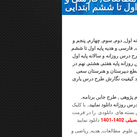
 اول تا ششم ابتدایی
 اول, دوم, سوم, چهارم, پنجم و
فارسی و هدیه پایه اول تا ششم
 درس روزانه و سالانه پایه اول
وزانه پایه هفتم, هشتم, نهم در
قطع دبیرستان و هنرستان سعی
ود کیفیت نگارش طرح درس یاری
.علاوه بر آن محتوا و سوالات ضمن خدمت , درس پژوهی , اقدام پژوهی , طرح جابر, برنامه
رس روزانه دانلود نمایید.
. با کلیک
این بسته های دانلودی را در فرمت
14-1401
 علوم, مطالعات, هدیه, ریاضی و