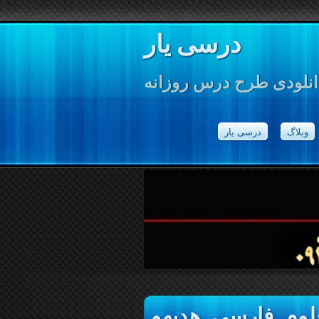
درسی یار
انلودی طرح درس روزانه
وبلاگ
درسی یار
وم, فارسی, هدیهو