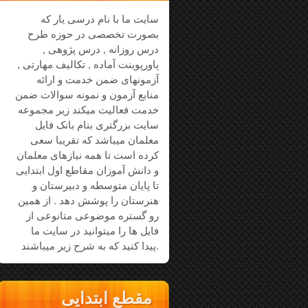
سایت ما با نام درسی یار که
بصورت تخصصی در حوزه طرح
درس روزانه , درس پژوهی ,
پاورپوینت آماده , تکالیف مهارتی ,
آزمونهای ضمن خدمت و ارائه
منابع آزمون و نمونه سوالات ضمن
خدمت فعالیت میکند زیر مجموعه
سایت بزرگتری بنام بانک فایل
معلمان میباشد که تقریبا سعی
کرده است تا همه نیازهای معلمان
و دانش آموزان مقاطع اول ابتدایی
تا پایان متوسطه و دبیرستان و
هنرستان را پوشش دهد . از همین
رو گستره موضوعی متانوعی از
فایل ها را میتوانید در سایت ما
پیدا کنید که به شرح زیر میباشند.
مقطع ابتدایی