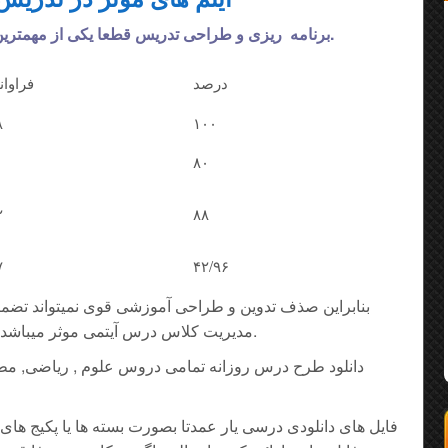
برنامه ریزی و طراحی تدریس قطعا یکی از مهمترین مولفه های تدریس موفق میباشد.
درصد
فراوان
۸
۱۰۰
۰
۸۰
۲
۸۸
۷
۴۲/۹۶
بنابراین صذف تدوین و طراحی آموزشی قوی نمیتواند تضمی
مدیریت کلاس درس آیتمی موثر میباشد که همکاران نباید از آن غافل شوند.
دانلود طرح درس روزانه تمامی دروس علوم , ریاضی, م
فایل های دانلودی درسی یار عمدتا بصورت بسته ها یا پکیج های 