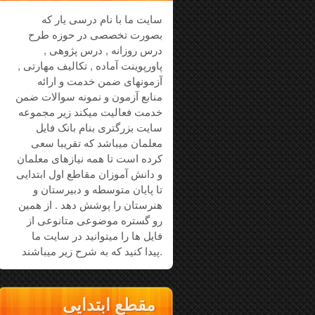
سایت ما با نام درسی یار که
بصورت تخصصی در حوزه طرح
درس روزانه , درس پژوهی ,
پاورپوینت آماده , تکالیف مهارتی ,
آزمونهای ضمن خدمت و ارائه
منابع آزمون و نمونه سوالات ضمن
خدمت فعالیت میکند زیر مجموعه
سایت بزرگتری بنام بانک فایل
معلمان میباشد که تقریبا سعی
کرده است تا همه نیازهای معلمان
و دانش آموزان مقاطع اول ابتدایی
تا پایان متوسطه و دبیرستان و
هنرستان را پوشش دهد . از همین
رو گستره موضوعی متانوعی از
فایل ها را میتوانید در سایت ما
پیدا کنید که به شرح زیر میباشند.
مقطع ابتدایی