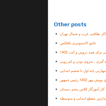
Other posts
کز نظافتی غرب و شمال تهران
عایق الاستومری پافلکس
 برای همه دروس و کتب 1402
 گیری , منزوی بودن و کم رویی
ارتی پایه اول تا ششم ابتدایی
1402 رئیس جمهور
کار آموزگار کلاس پنجم دبستان
دارس مقطع ابتدایی و متوسطه