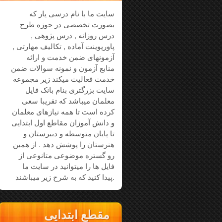
سایت ما با نام درسی یار که
بصورت تخصصی در حوزه طرح
درس روزانه , درس پژوهی ,
پاورپوینت آماده , تکالیف مهارتی ,
آزمونهای ضمن خدمت و ارائه
منابع آزمون و نمونه سوالات ضمن
خدمت فعالیت میکند زیر مجموعه
سایت بزرگتری بنام بانک فایل
معلمان میباشد که تقریبا سعی
کرده است تا همه نیازهای معلمان
و دانش آموزان مقاطع اول ابتدایی
تا پایان متوسطه و دبیرستان و
هنرستان را پوشش دهد . از همین
رو گستره موضوعی متانوعی از
فایل ها را میتوانید در سایت ما
پیدا کنید که به شرح زیر میباشند.
مقطع ابتدایی